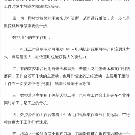
工件时发生故障的概率情况等等。
四、切：即针对故障的现象来进行诊断，从而进行维修，这一步也是
数控机床维修重要的一步。
数控滑台
的主要作用：
一、机床工作台的驱动可用发电机－电动机组或用可控硅直流调速方
式，调速范围大，在低速时也能获得大的驱动力。
二、有的数控滑台还附有铣头和磨头，变型为龙门刨铣床和龙门刨铣
磨床，工作台既可作快的主运动，也可作慢速的进给运动，主要用于重型
工件在一次安装中进行刨削、铣削和磨削平面等加工。
三、数控滑台主要用于刨削大型工件，也可在工作台上装夹多个零件
同时加工，是工业的母机。
四、数控滑台的工作台带着工件通过门式框架作直线往复运动，空行
程速度大于工作行程速度。
五、横梁上一般装有两个垂直刀架，刀架滑座可在垂直面内回转一个