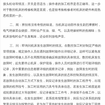
接头松动等情况；开关是否适当；操作者的加工程序是否正确等。这一步
对于数控机床的维修检测是直观，也是较考验检修者对机床的硬件构造熟
悉程度的一步。
二、闻：辨别有没有奇怪的味道。当机床运动部件发生剧烈摩擦时，
电气绝缘层会烧损，同时会产生油、烟、气、以及绝缘材料的焦糊味；当
机床放电时会产生臭氧味，还会听到放电声音。
三、问：即询问机床发生故障时的情况。在数控加工时好制定严格的
管理措施，规定操作人员在遇到故障时能作出详细记录。这样可以避免发
生故障时维修人员不在周围而能准确反映故障的具体情况。数控机床发生
故障时，起先要停止机床，保护现场，操作人员对故障进行尽可能详细的
记录，其中重要的信息都要详细的观察并记录，例如：故障发生时的现
象，发生故障的部位，以及发生故障时机床的状态和控制系统的情况等。
若故障在自动加工方式下发生，则应记录发生故障时的加工程序号，出现
故障的程序段号，加工时采用的刀具号等具体信息。若发生加工精度超差
或轮廓误差过大等故障时，应记录被加工工件号，并保留不合格工件，以
留待具体分析。在发生故障时，若系统有报警显示，则应当记录系统的报
警显示情况与报警代码。若为加工零件时发生的故障，则应记录加工同类