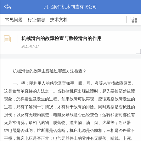
河北润伟机床制造有限公司
常见问题
行业信息
技术文档
机械滑台的故障检查与数控滑台的作用
2021-07-27
机械滑台的故障主要通过哪些方法检查？
一、望：即利用人的感觉器官如手、眼、耳、鼻等来查找故障原因。
这是较简单直接的方法之一。当数控机床出现故障时，起先要搞清楚故障
现象，怎样发生及发生的过程。如果故障可以再现，应该观察故障发生的
过程，只有了解到一手情况，才有利于故障的排除。同时观察是否械性的
损伤；以及有无烧灼痕迹，电阻及导线是否已经变色；运转和密封部位有
无异常情况，诸如飞溅物、脱落物、溢出物，油、烟、火星等；断路器、
继电器是否跳闸，熔断器是否熔断；机床电源是否缺相，三相是否严重不
平横，机床电压是否正常；电气元器件上的零件有无脱落、断线、卡死、