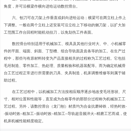
角度，并可沿横梁作横向进给运动数控滑台。
六、刨刀可在刀架上作垂直或斜向进给运动；横梁可在两立柱上作上
下调整。一般在两个立柱上还安装可沿立柱上下移动的侧刀架，以扩大加
工范围工作台回程时能机动抬刀，以免划伤工件表面。
数控滑台特别适用于机械加工、模具及其他行业对大、中、小机械零
件的平面、端面、斜面、丁型槽、组合导轨面及齿条等的加工。在生产过
程中，那些与有原材料转变为产品直接相关的过程称为工艺过程。它包括
毛坯制造、零件加工、热处理、质量检验和机器装配等。而为确定机械滑
台工艺过程正常进行所需要的刀具、夹具制造，机床调整维修等则属于辅
助过程。
在工艺过程中，以机械加工方法按相应顺序逐步地改变毛坯形状、尺
寸、相对位置和性能等，直至成为合格零件的那部分过程称为机械加工工
艺过程。另外，该数控滑台（龙门刨）材质均为合金抗磨铸铁，经热时效-
-振动时效--粗加工--振动时效--精加工--导轨超音频淬火--精磨工艺而成，使
机床机械性能精度稳定。