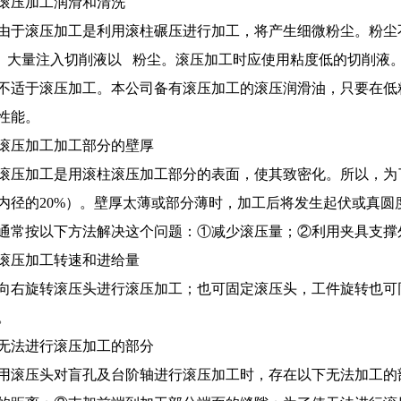
滚压加工润滑和清洗
由于滚压加工是利用滚柱碾压进行加工，将产生细微粉尘。粉尘
 大量注入切削液以 粉尘。滚压加工时应使用粘度低的切削液
不适于滚压加工。本公司备有滚压加工的滚压润滑油，只要在低
性能。
滚压加工加工部分的壁厚
滚压加工是用滚柱滚压加工部分的表面，使其致密化。所以，为
内径的20%）。壁厚太薄或部分薄时，加工后将发生起伏或真圆
通常按以下方法解决这个问题：①减少滚压量；②利用夹具支撑
滚压加工转速和进给量
向右旋转滚压头进行滚压加工；也可固定滚压头，工件旋转也可
。
无法进行滚压加工的部分
用滚压头对盲孔及台阶轴进行滚压加工时，存在以下无法加工的