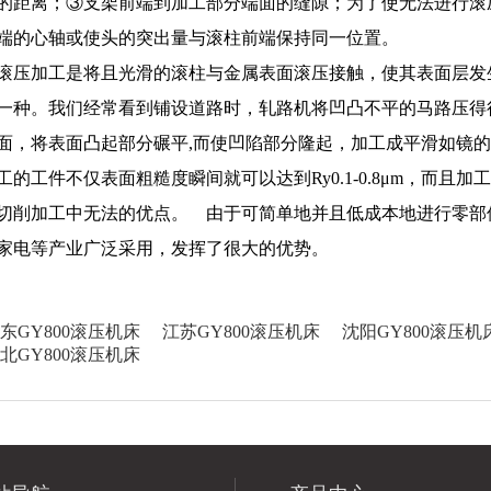
的距离；③支架前端到加工部分端面的缝隙；为了使无法进行滚
端的心轴或使头的突出量与滚柱前端保持同一位置。
滚压加工是将且光滑的滚柱与金属表面滚压接触，使其表面层发
一种。我们经常看到铺设道路时，轧路机将凹凸不平的马路压得
面，将表面凸起部分碾平,而使凹陷部分隆起，加工成平滑如镜
工的工件不仅表面粗糙度瞬间就可以达到Ry0.1-0.8μm，而且
切削加工中无法的优点。 由于可简单地并且低成本地进行零部
家电等产业广泛采用，发挥了很大的优势。
东GY800滚压机床
江苏GY800滚压机床
沈阳GY800滚压机
北GY800滚压机床