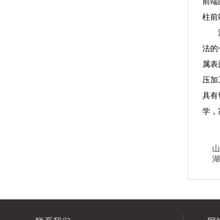
前端
柱前
法的
属表
压加
具有
学，
山
湖