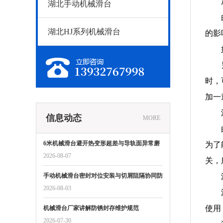
湖北手动机械滑台
湖北HJ系列机械滑台
的影
时，
加一
信息动态
MORE
6米机械滑台避开热变形超差与导轨面异常磨
为了
损风险
2026-08-07
关，
手动机械滑台密封对位安装与切屑阻隔协同防
护标准
2026-08-03
使用
机械滑台厂家讲解防锈封存维护规范
2026-07-30