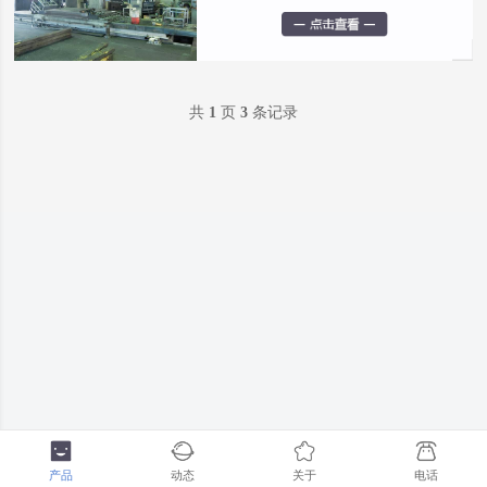
共
1
页
3
条记录
产品
动态
关于
电话