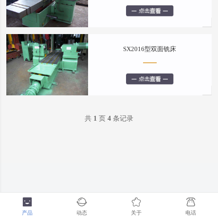
SX2016型双面铣床
共
1
页
4
条记录
产品
动态
关于
电话