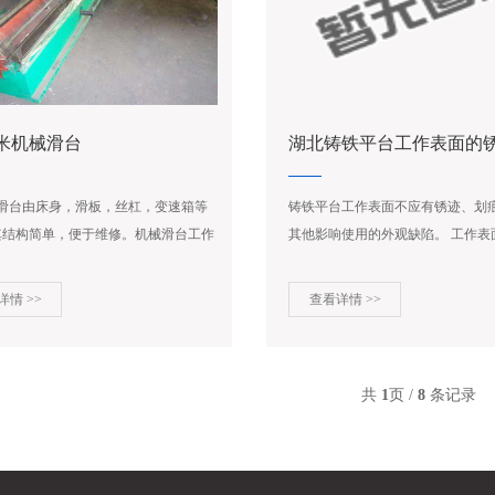
米机械滑台
湖北铸铁平台工作表面的
械滑台由床身，滑板，丝杠，变速箱等
铸铁平台工作表面不应有锈迹、划
其结构简单，便于维修。机械滑台工作
其他影响使用的外观缺陷。 工作表
滑板在床身上做纵向运动，因其丝杠传
孔、气孔、裂纹、夹渣及缩松等铸造缺
加上变速箱的作用。可获得快慢等多种
详情 >>
查看详情 >>
...
共
1
页 /
8
条记录