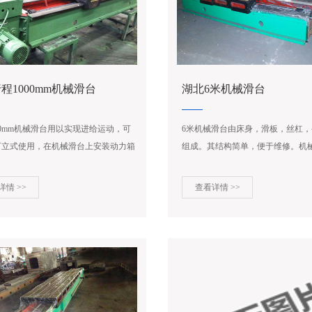
程1000mm机械滑台
湖北6米机械滑台
00mm机械滑台用以实现进给运动，可
6米机械滑台由床身，滑板，丝杠
可立式使用，在机械滑台上安装动力箱
组成。其结构简单，便于维修。机
多轴箱）钻削头、镗削头、铣削头、镗
原理是滑板在床身上做纵向运动，
头等各种部件。...
动，再加上变速箱的作用。可获得
详情 >>
查看详情 >>
运行速度。...