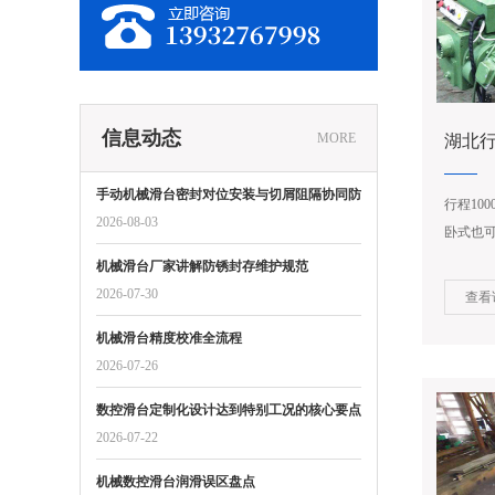
信息动态
MORE
湖北行
手动机械滑台密封对位安装与切屑阻隔协同防
行程10
护标准
2026-08-03
卧式也
（装上
机械滑台厂家讲解防锈封存维护规范
孔车端面
2026-07-30
查看
机械滑台精度校准全流程
2026-07-26
数控滑台定制化设计达到特别工况的核心要点
2026-07-22
机械数控滑台润滑误区盘点