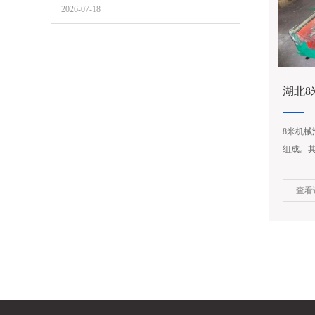
2026-07-18
湖北8
8米机
组成。
原理是
动，再
查看
运行速度。