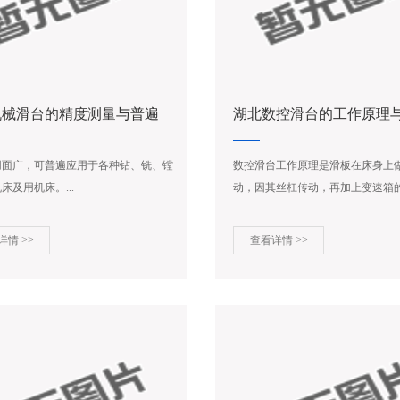
机械滑台的精度测量与普遍
湖北数控滑台的工作原理
导轨的讲解
用面广，可普遍应用于各种钻、铣、镗
数控滑台工作原理是滑板在床身上
床及用机床。...
动，因其丝杠传动，再加上变速箱的作
详情 >>
查看详情 >>