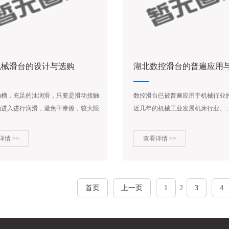
机械滑台的设计与选购
湖北数控滑台的普遍应用
滑台用途
油槽，充足的油润滑，只要是滑动接触
数控滑台已被普遍应用于机械行业
油进入进行润滑，避免干摩擦，较大限
近几年的机械工业发展机床行业。..
接触面的磨损，长期地保持精度。...
详情 >>
查看详情 >>
首页
上一页
1
2
3
4