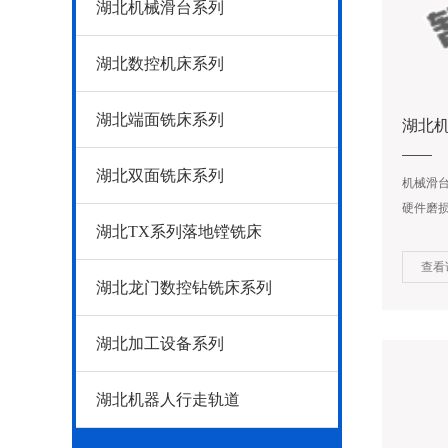
湖北机械滑台系列
湖北数控机床系列
湖北端面铣床系列
湖北
对于
湖北双面铣床系列
机械滑
硬件磨
湖北TX系列落地镗铣床
便的控
定。...
查看
湖北龙门数控钻铣床系列
湖北加工设备系列
湖北机器人行走轨道